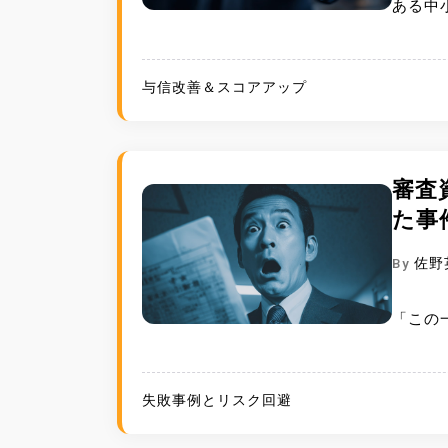
ある中
与信改善＆スコアアップ
審査
た事
By
佐野
「この
失敗事例とリスク回避