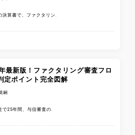
の決算書で、ファクタリン.
25年最新版！ファクタリング審査フロ
判定ポイント完全図解
英嗣
社で25年間、与信審査の.