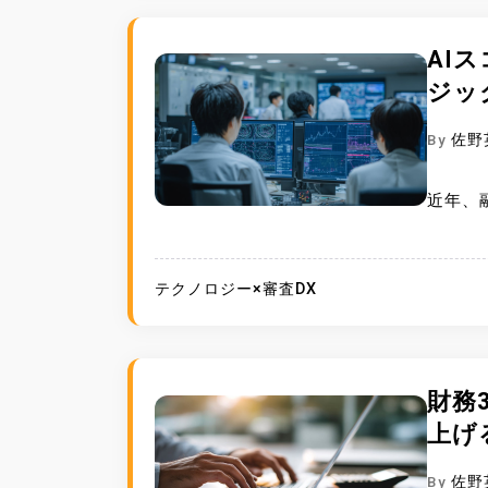
AI
ジッ
By
佐野
近年、
テクノロジー×審査DX
財務
上げ
By
佐野