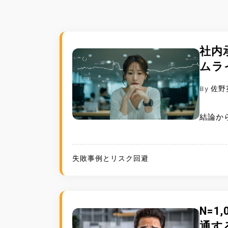
社内
ムラ
By
佐野
結論か
失敗事例とリスク回避
N=
通す