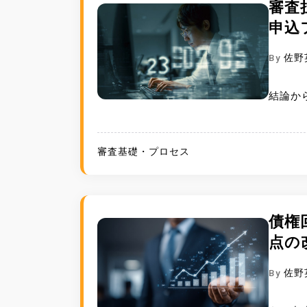
審査
申込
By
佐野
結論か
審査基礎・プロセス
債権
点の
By
佐野