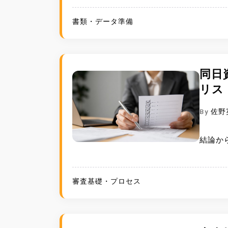
書類・データ準備
同日
リス
By
佐野
結論か
審査基礎・プロセス