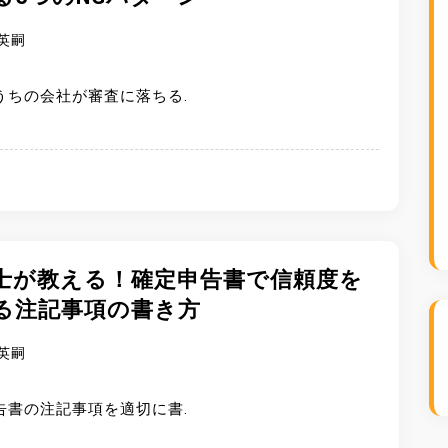
英嗣
うちの会社が審査に落ちる.
士が教える！確定申告書で信頼度を
る注記事項の書き方
英嗣
告書の注記事項を適切に書.