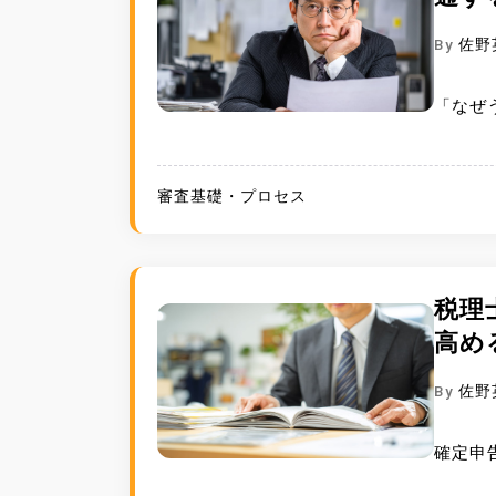
By
佐野
「なぜ
審査基礎・プロセス
税理
高め
By
佐野
確定申