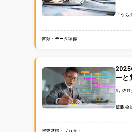
「うち
書類・データ準備
20
ーと
By
佐野
信販会
審査基礎・プロセス