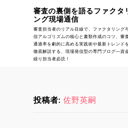
S
審査の裏側を語るファクタ
k
ング現場通信
i
p
審査担当者のリアル目線で、ファクタリング
t
信アルゴリズムの核心と書類作成のコツ、審
o
通過率を劇的に高める実践術や最新トレンド
c
徹底解説する、現場発信型の専門ブログ―資
o
繰り担当者必読！
n
t
e
n
t
投稿者:
佐野英嗣