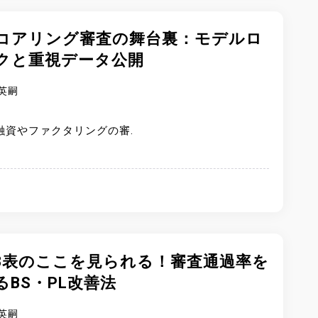
スコアリング審査の舞台裏：モデルロ
クと重視データ公開
英嗣
融資やファクタリングの審.
3表のここを見られる！審査通過率を
るBS・PL改善法
英嗣