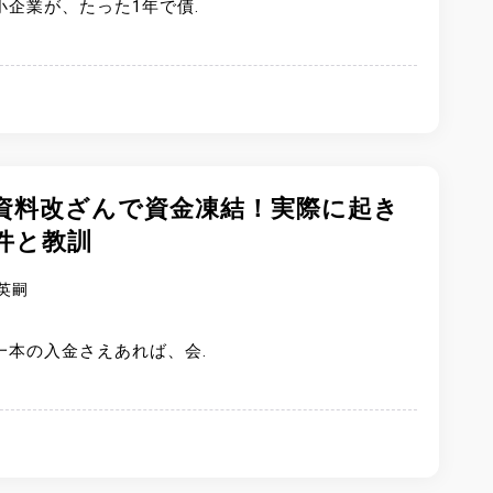
小企業が、たった1年で債.
資料改ざんで資金凍結！実際に起き
件と教訓
英嗣
一本の入金さえあれば、会.