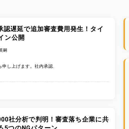
承認遅延で追加審査費用発生！タイ
イン公開
英嗣
ら申し上げます。社内承認.
1,000社分析で判明！審査落ち企業に共
る5つのNGパターン