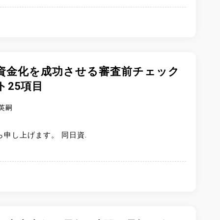
資金化を成功させる審査前チェック
ト25項目
英嗣
ら申し上げます。 同日資.