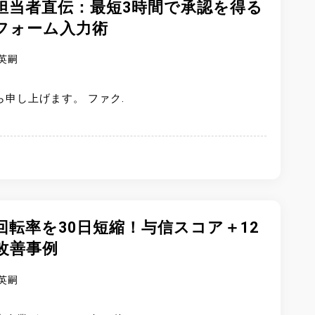
担当者直伝：最短3時間で承認を得る
フォーム入力術
英嗣
ら申し上げます。 ファク.
回転率を30日短縮！与信スコア＋12
改善事例
英嗣