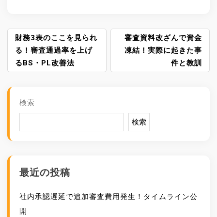
投
財務3表のここを見られ
審査資料改ざんで資金
稿
る！審査通過率を上げ
凍結！実際に起きた事
ナ
るBS・PL改善法
件と教訓
ビ
ゲ
ー
検索
シ
ョ
検索
ン
最近の投稿
社内承認遅延で追加審査費用発生！タイムライン公
開