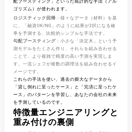
配ブースティング」といった統計的な手法（アル
ゴリズム）が使われます。
ロジスティック回帰
：様々なデータ（材料）を基
に、「融資OK/NG」のように結果が2択になる確
率を予測する、比較的シンプルな手法です。
勾配ブースティング
：小さな「決定木」という予
測モデルをたくさん作り、それらを組み合わせる
ことで、より複雑で精度の高い予測を実現しま
す。一流シェフが複数の調理法を組み合わせるイ
メージです。
これらの手法を使い、過去の膨大なデータから
「貸し倒れに至ったケース」と「完済に至ったケ
ース」のパターンを学習し、あなたの会社の未来
を予測しているのです。
特徴量エンジニアリングと
重み付けの裏側