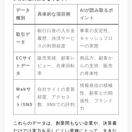
データ
AIが読み取るポ
具体的な項目例
種別
イント
銀行口座の入出金
事業の安定性、
取引デ
履歴、決済サービ
キャッシュフロ
ータ
スの利用頻度
ーの実態
ECサイ
販売実績、顧客レ
商品力、顧客か
トデー
ビュー、在庫回転
らの支持、販売
タ
率
の将来性
情報発信の積極
Webサ
自社サイトの更新
性、顧客との関
イ
頻度、アクセス
係性、ブランド
ト/SNS
数、SNSでの評判
力
これらのデータは、創業間もない企業や、決算書
だけでは実力を示しにくい業種にとって、大きな