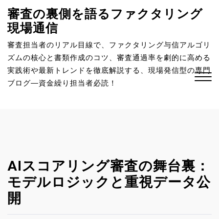
S
審査の裏側を語るファクタリング
k
現場通信
i
p
審査担当者のリアル目線で、ファクタリング与信アルゴリ
t
ズムの核心と書類作成のコツ、審査通過率を劇的に高める
o
実践術や最新トレンドを徹底解説する、現場発信型の専門
c
ブログ―資金繰り担当者必読！
o
n
Close
t
Menu
e
n
t
AIスコアリング審査の舞台裏：
モデルロジックと重視データ公
開