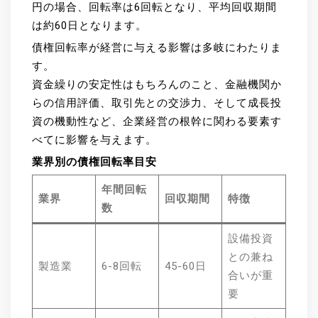
円の場合、回転率は6回転となり、平均回収期間
は約60日となります。
債権回転率が経営に与える影響は多岐にわたりま
す。
資金繰りの安定性はもちろんのこと、金融機関か
らの信用評価、取引先との交渉力、そして成長投
資の機動性など、企業経営の根幹に関わる要素す
べてに影響を与えます。
業界別の債権回転率目安
年間回転
業界
回収期間
特徴
数
設備投資
との兼ね
製造業
6-8回転
45-60日
合いが重
要