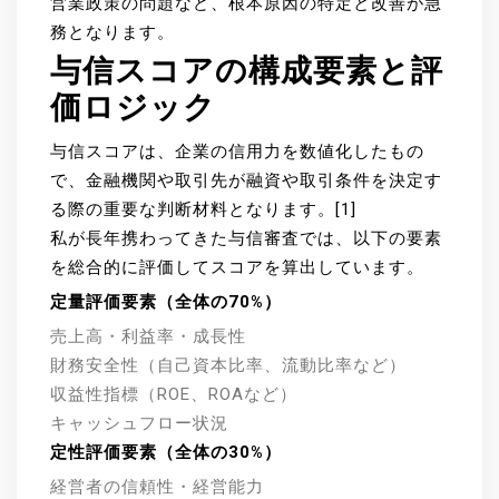
営業政策の問題など、根本原因の特定と改善が急
務となります。
与信スコアの構成要素と評
価ロジック
与信スコアは、企業の信用力を数値化したもの
で、金融機関や取引先が融資や取引条件を決定す
る際の重要な判断材料となります。[1]
私が長年携わってきた与信審査では、以下の要素
を総合的に評価してスコアを算出しています。
定量評価要素（全体の70%）
売上高・利益率・成長性
財務安全性（自己資本比率、流動比率など）
収益性指標（ROE、ROAなど）
キャッシュフロー状況
定性評価要素（全体の30%）
経営者の信頼性・経営能力