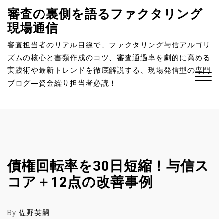
S
審査の裏側を語るファクタリング
k
現場通信
i
p
審査担当者のリアル目線で、ファクタリング与信アルゴリ
t
ズムの核心と書類作成のコツ、審査通過率を劇的に高める
o
実践術や最新トレンドを徹底解説する、現場発信型の専門
c
ブログ―資金繰り担当者必読！
o
n
Close
t
Menu
e
n
t
債権回転率を30日短縮！与信ス
コア＋12点の改善事例
By
佐野英嗣