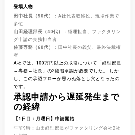
登場人物
田中社長（50代）
：A社代表取締役、現場作業で
多忙
山田経理部長（40代）
：経理担当、ファクタリン
グ申請の実務担当者
佐藤専務（60代）
：田中社長の義父、最終決裁権
者
A社では、100万円以上の取引について「経理部長
→専務→社長」の3段階承認が必要でした。 しか
し、この承認フローが思わぬ落とし穴となったの
です。
承認申請から遅延発生まで
の経緯
【1日目：月曜日】申請開始
午前9時：山田経理部長がファクタリング会社B社