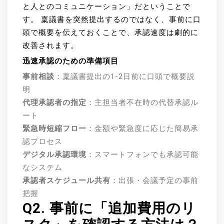
と人とのコミュニケーション」だということで
す。 稟議書を突然提出するのではなく、事前に口
頭で概要を伝えておくことで、承認速度は劇的に
改善されます。
迅速承認のための準備項目
事前相談
：稟議書提出の1-2日前に口頭で概要説
明
代理承認者の指定
：主担当者不在時の代替承認ル
ート
緊急時短縮フロー
：金額や緊急度に応じた簡易承
認プロセス
デジタル承認環境
：スマートフォンでも承認可能
なシステム
承認者スケジュール共有
：出張・会議予定の事前
把握
Q2. 事前に「追加費用のリ