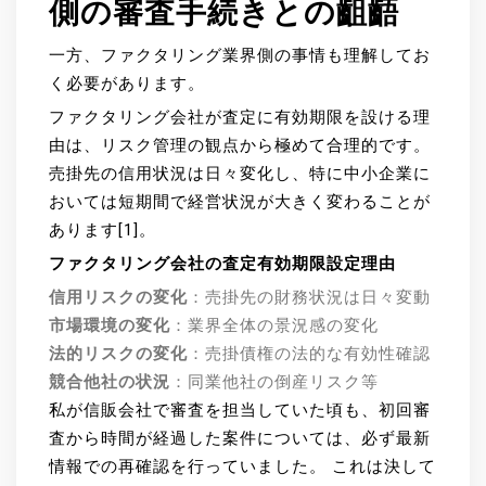
側の審査手続きとの齟齬
一方、ファクタリング業界側の事情も理解してお
く必要があります。
ファクタリング会社が査定に有効期限を設ける理
由は、リスク管理の観点から極めて合理的です。
売掛先の信用状況は日々変化し、特に中小企業に
おいては短期間で経営状況が大きく変わることが
あります[1]。
ファクタリング会社の査定有効期限設定理由
信用リスクの変化
：売掛先の財務状況は日々変動
市場環境の変化
：業界全体の景況感の変化
法的リスクの変化
：売掛債権の法的な有効性確認
競合他社の状況
：同業他社の倒産リスク等
私が信販会社で審査を担当していた頃も、初回審
査から時間が経過した案件については、必ず最新
情報での再確認を行っていました。 これは決して