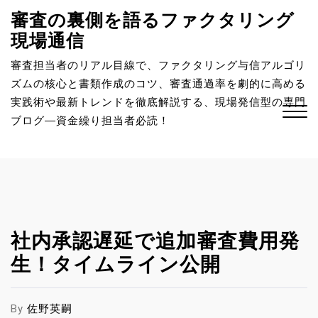
S
審査の裏側を語るファクタリング
k
現場通信
i
p
審査担当者のリアル目線で、ファクタリング与信アルゴリ
t
ズムの核心と書類作成のコツ、審査通過率を劇的に高める
o
実践術や最新トレンドを徹底解説する、現場発信型の専門
c
ブログ―資金繰り担当者必読！
o
n
Close
t
Menu
e
n
t
社内承認遅延で追加審査費用発
生！タイムライン公開
By
佐野英嗣