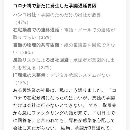
コロナ禍で新たに発生した承認遅延要因
ハンコ出社
：承認のためだけの出社が必要
（47%）
在宅勤務での連絡遅延
：電話・メールでの連絡が
取りづらい（35%）
書類の物理的共有困難
：紙の稟議書を回覧できな
い（28%）
感染リスクによる出社回避
：承認者が意図的に出
社を控える（22%）
IT環境の未整備
：デジタル承認システムがない
（18%）
ある製造業の社長は、私にこう語りました。 「コ
ロナで在宅勤務になったのはいいが、稟議の承認
だけは会社に行かないとできない。 でも、取引先
から急にファクタリングの話が来て、『明日まで
に回答を』と言われても、専務が感染を心配して
会社に来たがらない。 結局、承認が3日遅れて、