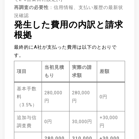
再調査の必要性
：信用情報、支払い履歴の最新状
況確認
発生した費用の内訳と請求
根拠
最終的にA社が支払った費用は以下のとおりで
す。
当初見積
実際の請
項目
差額
もり
求額
基本手数
280,000
280,000
料
0円
円
円
（3.5%）
追加与信
+30,000
0円
30,000円
調査費
円
280,000
310,000
+30,000