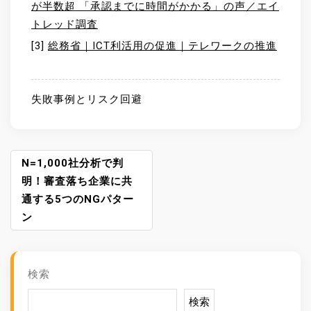
が半数超 「承認までに時間がかかる」の声／エイ
トレッド調査
[3]
総務省｜ICT利活用の促進｜テレワークの推進
失敗事例とリスク回避
投
N=1,000社分析で判
稿
明！審査落ち企業に共
ナ
通する5つのNGパター
ビ
ン
ゲ
ー
シ
検索
ョ
ン
検索