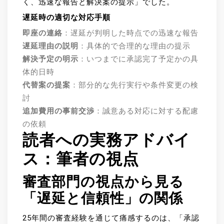
く、迅速な報告と解決案の提示」でした。
遅延時の適切な対応手順
即座の連絡
：遅延が判明した時点での迅速な報告
遅延理由の説明
：具体的で合理的な理由の提示
解決予定の明示
：いつまでに承認完了予定かの具
体的日時
代替案の提案
：部分的な先行実行や条件変更の検
討
追加費用の事前交渉
：誠意ある対応に対する配慮
の依頼
読者への実務アドバイ
ス：筆者の視点
審査部門の視点から見る
「遅延と信頼性」の関係
25年間の審査経験を通じて痛感するのは、「承認