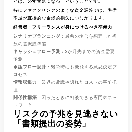
とは、必ず問題になる」ということです。
特にファクタリングのような資金調達では、準備
不足が直接的な金銭的損失につながります。
経営者・フリーランスが身につけるべき準備力
シナリオプランニング
：最悪の場合を想定した複
数の選択肢準備
キャッシュフロー予測
：3か月先までの資金需要
予測
承認フロー設計
：緊急時にも機能する意思決定プ
ロセス
情報収集力
：業界の常識や隠れたコストの事前把
握
関係性構築
：困ったときに相談できる専門家ネッ
トワーク
リスクの予兆を見逃さない
「書類提出の姿勢」