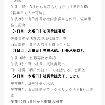
に相談
午前11時：B社から見積もり提示（手数料3.5%、
2営業日で入金可能）
午後2時：山田部長が社内稟議書を作成、佐藤専
務に提出
【2日目：火曜日】初回承認遅延
佐藤専務が地方の現場視察で不在
山田部長、専務の帰社を待つことに
【3日目：水曜日】専務承認、社長承認待ち
午前10時：佐藤専務が承認
午後1時：田中社長に稟議書提出
田中社長「明日の朝イチで確認する」と回答
【4日目：木曜日】社長承認完了、しかし…
午前8時：田中社長が承認
午前9時：山田部長がファクタリング会社B社に連
絡
午前10時：B社から衝撃の回答