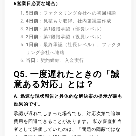
5営業日必要な場合）
5日前
：ファクタリング会社への初回相談
4日前
：見積もり取得、社内稟議書作成
3日前
：第1段階承認（部長レベル）
2日前
：第2段階承認（役員レベル）
1日前
：最終承認（社長レベル）、ファクタ
リング会社へ連絡
当日
：契約締結、入金実行
Q5. 一度遅れたときの「誠
意ある対応」とは？
A. 迅速な現状報告と具体的な解決案の提示が最も
効果的です。
承認が遅れてしまった場合でも、対応次第で追加
費用を回避できることがあります。 私が審査担当
者として評価していたのは、「問題の隠蔽ではな