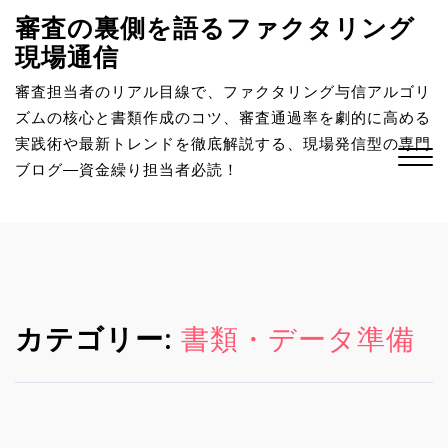
S
審査の裏側を語るファクタリング
k
現場通信
i
p
審査担当者のリアル目線で、ファクタリング与信アルゴリ
t
ズムの核心と書類作成のコツ、審査通過率を劇的に高める
o
実践術や最新トレンドを徹底解説する、現場発信型の専門
c
ブログ―資金繰り担当者必読！
o
n
Close
t
Menu
e
n
t
カテゴリー:
書類・データ準備